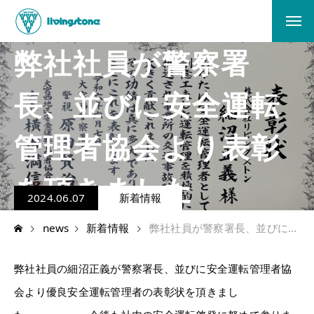
弊社社員が警察署
長、並びに安全運転
管理者協会より表彰
を頂きました
2024.06.07
新着情報
news
新着情報
弊社社員が警察署長、並びに安全運転管理者協会より表彰を頂きました
弊社社員の細沼正義が警察署長、並びに安全運転管理者協
会より優良安全運転管理者の表彰状を頂きまし