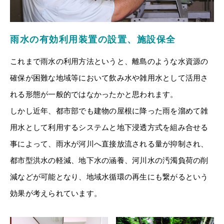
雨水の有効利用装置の設置、施設保全
これまで雨水の利用方法というと、離島のような水資源の
確保が困難な地域等において飲み水や雑用水として活用さ
れる形態が一般的ではなかったかと思われます。
しかし近年、都市部でも建物の屋根に降った雨を溜めて雑
用水として利用するシステムと地下浸透方式を組み合せる
事によって、雨水が河川へ直接放流される量が抑制され、
都市型洪水の軽減、地下水の涵養、河川水の汚濁負荷の削
減などが可能となり、地域水循環の再生にも繋がるという
効果が考えられています。